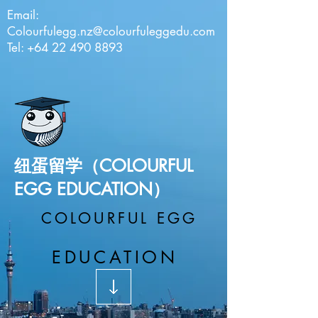
Email:
Colourfulegg.nz@colourfuleggedu.com
Tel: +64 22 490 8893
纽蛋留学（COLOURFUL
EGG EDUCATION）
COLOURFUL EGG
EDUCATION