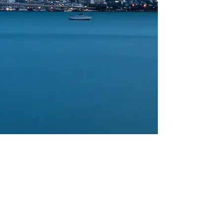
打开本纽蛋，
探索新西兰！